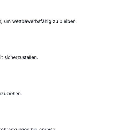
n, um wettbewerbsfähig zu bleiben.
t sicherzustellen.
nzuziehen.
schränkungen bei Anreise.