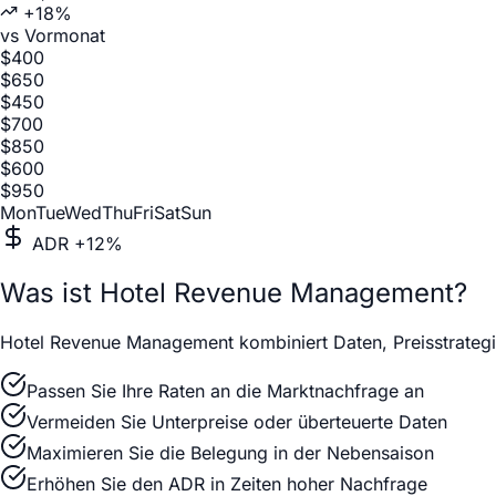
+18%
vs Vormonat
$
400
$
650
$
450
$
700
$
850
$
600
$
950
Mon
Tue
Wed
Thu
Fri
Sat
Sun
ADR +12%
Was ist Hotel Revenue Management?
Hotel Revenue Management kombiniert Daten, Preisstrategi
Passen Sie Ihre Raten an die Marktnachfrage an
Vermeiden Sie Unterpreise oder überteuerte Daten
Maximieren Sie die Belegung in der Nebensaison
Erhöhen Sie den ADR in Zeiten hoher Nachfrage