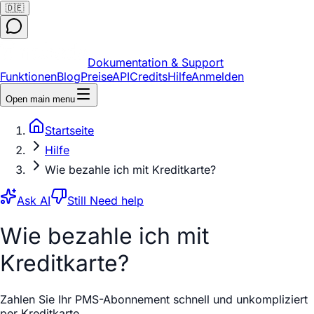
🇩🇪
Dokumentation & Support
Funktionen
Blog
Preise
API
Credits
Hilfe
Anmelden
Open main menu
Startseite
Hilfe
Wie bezahle ich mit Kreditkarte?
Ask AI
Still Need help
Wie bezahle ich mit
Kreditkarte?
Zahlen Sie Ihr PMS-Abonnement schnell und unkompliziert
per Kreditkarte.