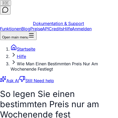
🇩🇪
Dokumentation & Support
Funktionen
Blog
Preise
API
Credits
Hilfe
Anmelden
Open main menu
Startseite
Hilfe
Wie Man Einen Bestimmten Preis Nur Am
Wochenende Festlegt
Ask AI
Still Need help
So legen Sie einen
bestimmten Preis nur am
Wochenende fest