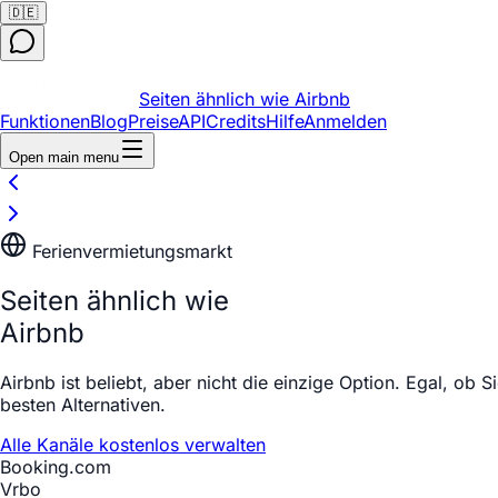
🇩🇪
Seiten ähnlich wie Airbnb
Funktionen
Blog
Preise
API
Credits
Hilfe
Anmelden
Open main menu
Ferienvermietungsmarkt
Seiten ähnlich wie
Airbnb
Airbnb ist beliebt, aber nicht die einzige Option. Egal, ob 
besten Alternativen.
Alle Kanäle kostenlos verwalten
Booking.com
Vrbo