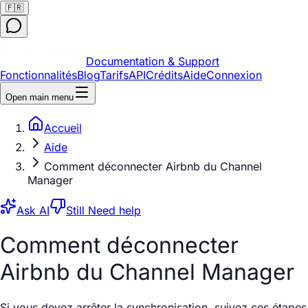
🇫🇷
Documentation & Support
Fonctionnalités
Blog
Tarifs
API
Crédits
Aide
Connexion
Open main menu
Accueil
Aide
Comment déconnecter Airbnb du Channel
Manager
Ask AI
Still Need help
Comment déconnecter
Airbnb du Channel Manager
Si vous devez arrêter la synchronisation, suivez ces étapes