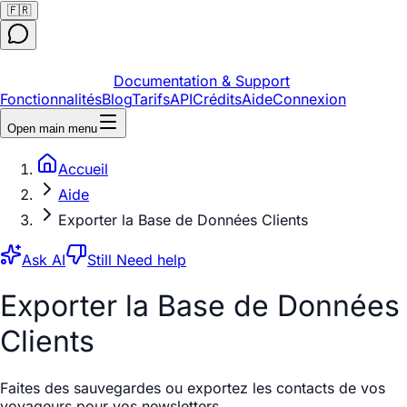
🇫🇷
Documentation & Support
Fonctionnalités
Blog
Tarifs
API
Crédits
Aide
Connexion
Open main menu
Accueil
Aide
Exporter la Base de Données Clients
Ask AI
Still Need help
Exporter la Base de Données
Clients
Faites des sauvegardes ou exportez les contacts de vos
voyageurs pour vos newsletters.