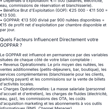
•
Dépenses d'Exploitation
: €11 500 (salaires, électricité,
eau, commissions de réservation et blanchisserie).
•
Bénéfice Brut d'Exploitation (GOP)
: €25 000 - €11 500 =
€13 500.
•
GOPPAR
: €13 500 divisé par 900 nuitées disponibles =
€15 de profit net d'exploitation par chambre disponible et
par jour.
Quels Facteurs Influencent Directement votre
GOPPAR ?
Le GOPPAR est influencé en permanence par des variables
situées de chaque côté de votre bilan comptable :
•
Revenus Opérationnels
: Le prix moyen des nuitées, les
ventes additionnelles (petits-déjeuners, bar, boutique), les
services complémentaires (blanchisserie pour les clients,
parking payant) et les commissions sur la vente de billets
d'activités locales.
•
Charges Opérationnelles
: La masse salariale (personnel
d'accueil et d'entretien), les charges de fluides (électricité,
eau, gaz), les commissions des OTA, les coûts
d'acquisition marketing et les abonnements à vos outils
informatiques (PMS, Channel Manager).