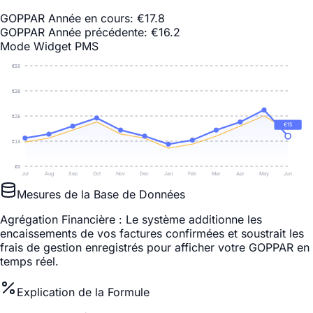
GOPPAR Année en cours
:
€
17.8
GOPPAR Année précédente
:
€
16.2
Mode Widget PMS
€
50
€
38
€
25
€
15
€
13
€
0
Jul
Aug
Sep
Oct
Nov
Dec
Jan
Feb
Mar
Apr
May
Jun
Mesures de la Base de Données
Agrégation Financière
: Le système additionne les
encaissements de vos factures confirmées et soustrait les
frais de gestion enregistrés pour afficher votre GOPPAR en
temps réel.
Explication de la Formule