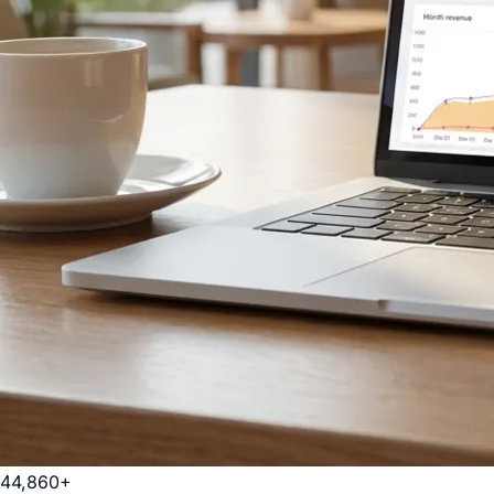
44,860+