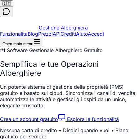
🇮🇹
Gestione Alberghiera
Funzionalità
Blog
Prezzi
API
Crediti
Aiuto
Accedi
Open main menu
#1 Software Gestionale Alberghiero Gratuito
Semplifica le tue
Operazioni
Alberghiere
Un potente sistema di gestione della proprietà (PMS)
gratuito e basato sul cloud. Sincronizza i canali di vendita,
automatizza le attività e gestisci gli ospiti da un unico,
elegante cruscotto.
Crea un account gratuito
Esplora le funzionalità
Nessuna carta di credito • Disdici quando vuoi • Piano
gratuito per sempre