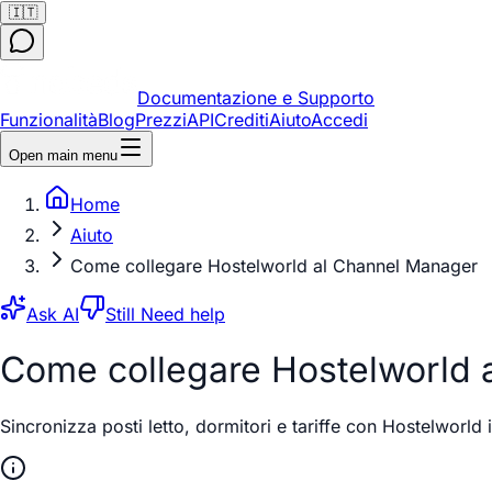
🇮🇹
Documentazione e Supporto
Funzionalità
Blog
Prezzi
API
Crediti
Aiuto
Accedi
Open main menu
Home
Aiuto
Come collegare Hostelworld al Channel Manager
Ask AI
Still Need help
Come collegare Hostelworld 
Sincronizza posti letto, dormitori e tariffe con Hostelwor