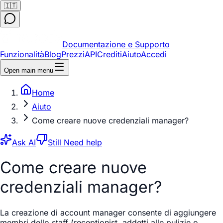
🇮🇹
Documentazione e Supporto
Funzionalità
Blog
Prezzi
API
Crediti
Aiuto
Accedi
Open main menu
Home
Aiuto
Come creare nuove credenziali manager?
Ask AI
Still Need help
Come creare nuove
credenziali manager?
La creazione di account manager consente di aggiungere
membri dello staff (receptionist, addetti alle pulizie o