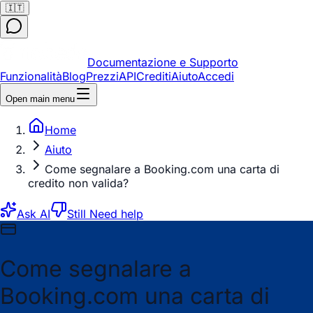
🇮🇹
Documentazione e Supporto
Funzionalità
Blog
Prezzi
API
Crediti
Aiuto
Accedi
Open main menu
Home
Aiuto
Come segnalare a Booking.com una carta di
credito non valida?
Ask AI
Still Need help
Come segnalare a
Booking.com una carta di