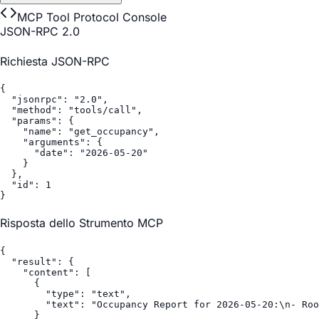
MCP Tool Protocol Console
JSON-RPC 2.0
Richiesta JSON-RPC
{

  "jsonrpc": "2.0",

  "method": "tools/call",

  "params": {

    "name": "get_occupancy",

    "arguments": {

      "date": "2026-05-20"

    }

  },

  "id": 1

}
Risposta dello Strumento MCP
{

  "result": {

    "content": [

      {

        "type": "text",

        "text": "Occupancy Report for 2026-05-20:\n- Roo
      }
