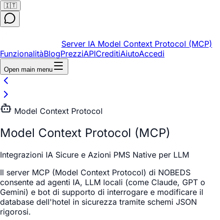
🇮🇹
Server IA Model Context Protocol (MCP)
Funzionalità
Blog
Prezzi
API
Crediti
Aiuto
Accedi
Open main menu
Model Context Protocol
Model Context Protocol (MCP)
Integrazioni IA Sicure e Azioni PMS Native per LLM
Il server MCP (Model Context Protocol) di NOBEDS
consente ad agenti IA, LLM locali (come Claude, GPT o
Gemini) e bot di supporto di interrogare e modificare il
database dell'hotel in sicurezza tramite schemi JSON
rigorosi.