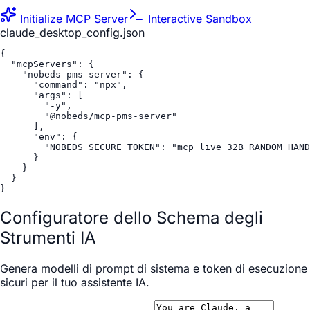
Initialize MCP Server
Interactive Sandbox
claude_desktop_config.json
{

  "mcpServers": {

    "nobeds-pms-server": {

      "command": "npx",

      "args": [

        "-y",

        "@nobeds/mcp-pms-server"

      ],

      "env": {

        "NOBEDS_SECURE_TOKEN": "mcp_live_32B_RANDOM_HAND
      }

    }

  }

}
Configuratore dello Schema degli
Strumenti IA
Genera modelli di prompt di sistema e token di esecuzione
sicuri per il tuo assistente IA.