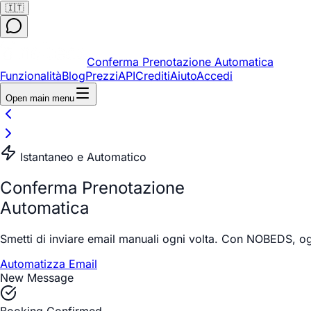
🇮🇹
Conferma Prenotazione Automatica
Funzionalità
Blog
Prezzi
API
Crediti
Aiuto
Accedi
Open main menu
Istantaneo e Automatico
Conferma Prenotazione
Automatica
Smetti di inviare email manuali ogni volta. Con NOBEDS, og
Automatizza Email
New Message
Booking Confirmed