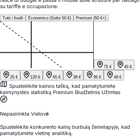
fasce di budget e passa il mouse sulle strutture per dettagli
su tariffe e occupazione.
Tutti i livelli
Economico (Sotto 50 €)
Premium (50 €+)
75
€
45
€
25
€
120
€
65
€
38
€
95
€
49
€
Spustelėkite kainos tašką, kad pamatytumėte
kaimynystės statistiką
Premium
Biudžetinis
Užimtas
Nepasirinkta Vietovė
Spustelėkite konkurento kainų burbulą žemėlapyje, kad
pamatytumėte vietinę analitiką.