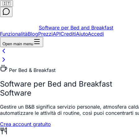
🇮🇹
Software per Bed and Breakfast
Funzionalità
Blog
Prezzi
API
Crediti
Aiuto
Accedi
Open main menu
Per Bed & Breakfast
Software per Bed and Breakfast
Software
Gestire un B&B significa servizio personale, atmosfera calda
automatizzare le attività di routine, così puoi concentrarti sul
Crea account gratuito