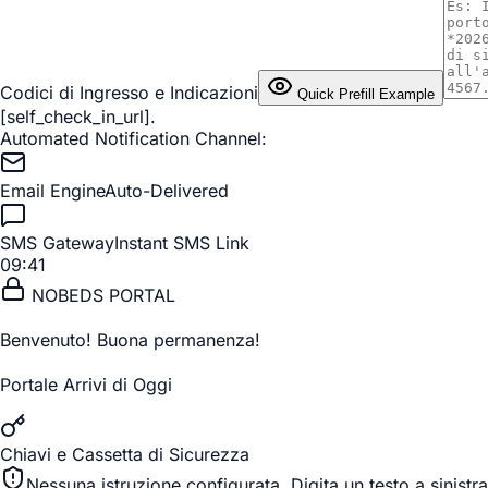
Codici di Ingresso e Indicazioni
Quick Prefill Example
[self_check_in_url].
Automated Notification Channel:
Email Engine
Auto-Delivered
SMS Gateway
Instant SMS Link
09:41
NOBEDS PORTAL
Benvenuto! Buona permanenza!
Portale Arrivi di Oggi
Chiavi e Cassetta di Sicurezza
Nessuna istruzione configurata. Digita un testo a sinistr