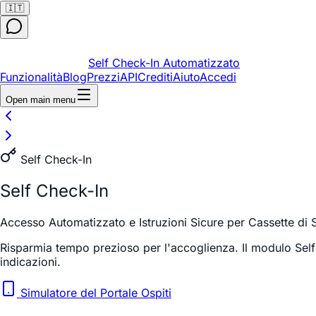
🇮🇹
Self Check-In Automatizzato
Funzionalità
Blog
Prezzi
API
Crediti
Aiuto
Accedi
Open main menu
Self Check-In
Self Check-In
Accesso Automatizzato e Istruzioni Sicure per Cassette di 
Risparmia tempo prezioso per l'accoglienza. Il modulo Self 
indicazioni.
Simulatore del Portale Ospiti