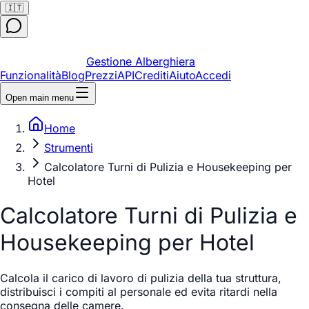
🇮🇹
Gestione Alberghiera
Funzionalità
Blog
Prezzi
API
Crediti
Aiuto
Accedi
Open main menu
Home
Strumenti
Calcolatore Turni di Pulizia e Housekeeping per
Hotel
Calcolatore Turni di Pulizia e
Housekeeping per Hotel
Calcola il carico di lavoro di pulizia della tua struttura,
distribuisci i compiti al personale ed evita ritardi nella
consegna delle camere.