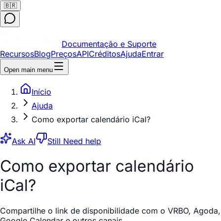
🇧🇷
Documentação e Suporte
Recursos
Blog
Preços
API
Créditos
Ajuda
Entrar
Open main menu
Início
Ajuda
Como exportar calendário iCal?
Ask AI
Still Need help
Como exportar calendário
iCal?
Compartilhe o link de disponibilidade com o VRBO, Agoda,
Google Calendar e outros canais.