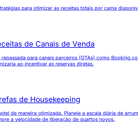
ratégias para otimizar as receitas totais por cama disponív
ceitas de Canais de Venda
 é repassada para canais parceiros (OTAs) como Booking.c
aria ao incentivar as reservas diretas.
arefas de Housekeeping
otel de maneira otimizada. Planeje a escala diária de arr
lhore a velocidade de liberação de quartos novos.