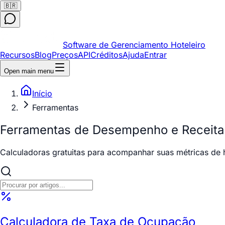
🇧🇷
Software de Gerenciamento Hoteleiro
Recursos
Blog
Preços
API
Créditos
Ajuda
Entrar
Open main menu
Início
Ferramentas
Ferramentas de Desempenho e Receita 
Calculadoras gratuitas para acompanhar suas métricas de h
Calculadora de Taxa de Ocupação