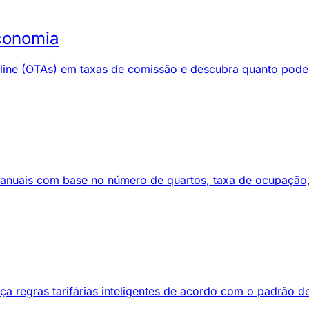
conomia
line (OTAs) em taxas de comissão e descubra quanto pode
anuais com base no número de quartos, taxa de ocupação, t
ça regras tarifárias inteligentes de acordo com o padrão 