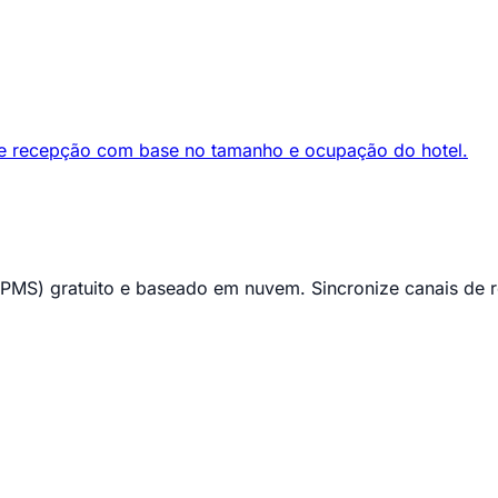
za e recepção com base no tamanho e ocupação do hotel.
S) gratuito e baseado em nuvem. Sincronize canais de res