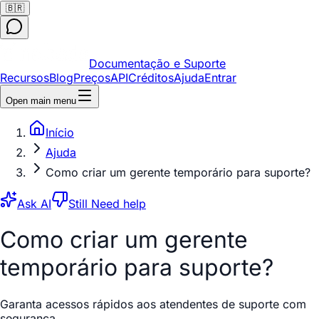
🇧🇷
Documentação e Suporte
Recursos
Blog
Preços
API
Créditos
Ajuda
Entrar
Open main menu
Início
Ajuda
Como criar um gerente temporário para suporte?
Ask AI
Still Need help
Como criar um gerente
temporário para suporte?
Garanta acessos rápidos aos atendentes de suporte com
segurança.