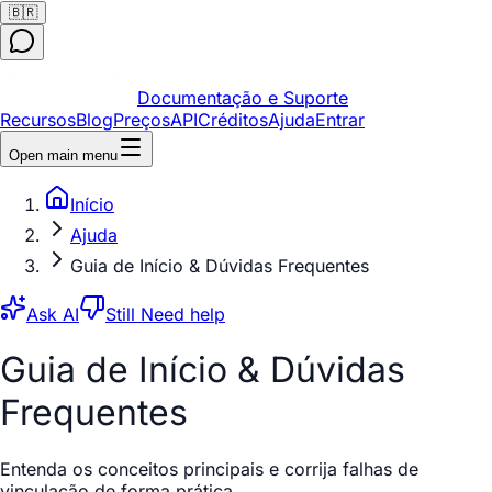
🇧🇷
Documentação e Suporte
Recursos
Blog
Preços
API
Créditos
Ajuda
Entrar
Open main menu
Início
Ajuda
Guia de Início & Dúvidas Frequentes
Ask AI
Still Need help
Guia de Início & Dúvidas
Frequentes
Entenda os conceitos principais e corrija falhas de
vinculação de forma prática.