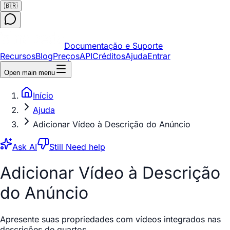
🇧🇷
Documentação e Suporte
Recursos
Blog
Preços
API
Créditos
Ajuda
Entrar
Open main menu
Início
Ajuda
Adicionar Vídeo à Descrição do Anúncio
Ask AI
Still Need help
Adicionar Vídeo à Descrição
do Anúncio
Apresente suas propriedades com vídeos integrados nas
descrições de quartos.