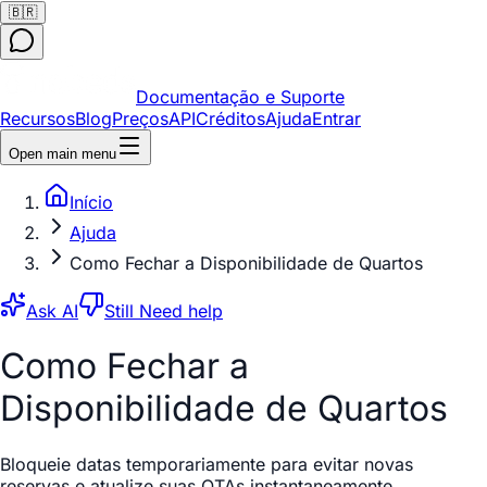
🇧🇷
Documentação e Suporte
Recursos
Blog
Preços
API
Créditos
Ajuda
Entrar
Open main menu
Início
Ajuda
Como Fechar a Disponibilidade de Quartos
Ask AI
Still Need help
Como Fechar a
Disponibilidade de Quartos
Bloqueie datas temporariamente para evitar novas
reservas e atualize suas OTAs instantaneamente.