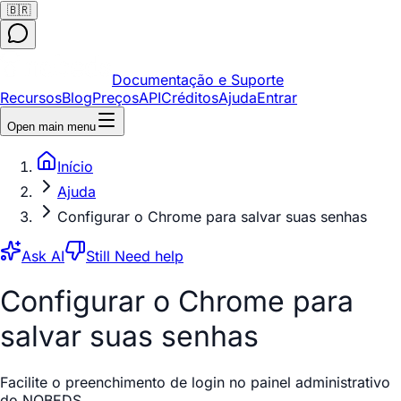
🇧🇷
Documentação e Suporte
Recursos
Blog
Preços
API
Créditos
Ajuda
Entrar
Open main menu
Início
Ajuda
Configurar o Chrome para salvar suas senhas
Ask AI
Still Need help
Configurar o Chrome para
salvar suas senhas
Facilite o preenchimento de login no painel administrativo
do NOBEDS.