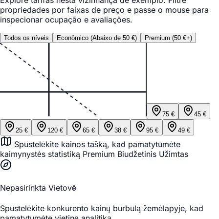
Explore tarifas nesta vizinhança de exemplo. Filtre
propriedades por faixas de preço e passe o mouse para
inspecionar ocupação e avaliações.
Todos os níveis
Econômico (Abaixo de 50 €)
Premium (50 €+)
75
€
45
€
25
€
120
€
65
€
38
€
95
€
49
€
Spustelėkite kainos tašką, kad pamatytumėte
kaimynystės statistiką
Premium
Biudžetinis
Užimtas
Nepasirinkta Vietovė
Spustelėkite konkurento kainų burbulą žemėlapyje, kad
pamatytumėte vietinę analitiką.