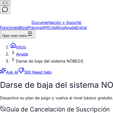
🇪🇸
Documentación y Soporte
Funciones
Blog
Precios
API
Créditos
Ayuda
Entrar
Open main menu
Inicio
Ayuda
Darse de baja del sistema NOBEDS
Ask AI
Still Need help
Darse de baja del sistema 
Desactive su plan de pago y vuelva al nivel básico gratuito
Guía de Cancelación de Suscripción