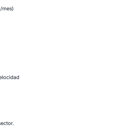
€/mes)
velocidad
ector.