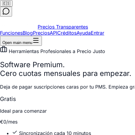
🇪🇸
Precios Transparentes
Funciones
Blog
Precios
API
Créditos
Ayuda
Entrar
Open main menu
Herramientas Profesionales a Precio Justo
Software Premium.
Cero cuotas mensuales para empezar.
Deja de pagar suscripciones caras por tu PMS. Empieza gr
Gratis
Ideal para comenzar
€0
/mes
Sincronización cada 10 minutos