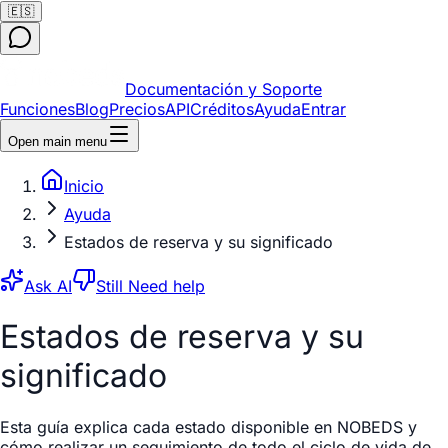
🇪🇸
Documentación y Soporte
Funciones
Blog
Precios
API
Créditos
Ayuda
Entrar
Open main menu
Inicio
Ayuda
Estados de reserva y su significado
Ask AI
Still Need help
Estados de reserva y su
significado
Esta guía explica cada estado disponible en NOBEDS y
cómo realizar un seguimiento de todo el ciclo de vida de