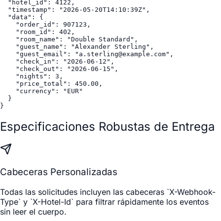
  "hotel_id": 4122,

  "timestamp": "2026-05-20T14:10:39Z",

  "data": {

    "order_id": 907123,

    "room_id": 402,

    "room_name": "Double Standard",

    "guest_name": "Alexander Sterling",

    "guest_email": "a.sterling@example.com",

    "check_in": "2026-06-12",

    "check_out": "2026-06-15",

    "nights": 3,

    "price_total": 450.00,

    "currency": "EUR"

  }

}
Especificaciones Robustas de Entrega
Cabeceras Personalizadas
Todas las solicitudes incluyen las cabeceras `X-Webhook-
Type` y `X-Hotel-Id` para filtrar rápidamente los eventos
sin leer el cuerpo.