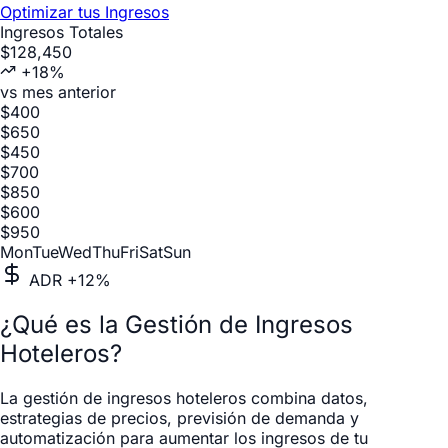
Optimizar tus Ingresos
Ingresos Totales
$128,450
+18%
vs mes anterior
$
400
$
650
$
450
$
700
$
850
$
600
$
950
Mon
Tue
Wed
Thu
Fri
Sat
Sun
ADR +12%
¿Qué es la Gestión de Ingresos
Hoteleros?
La gestión de ingresos hoteleros combina datos,
estrategias de precios, previsión de demanda y
automatización para aumentar los ingresos de tu