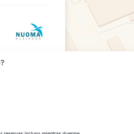
e?
 reservas incluso mientras duerme.