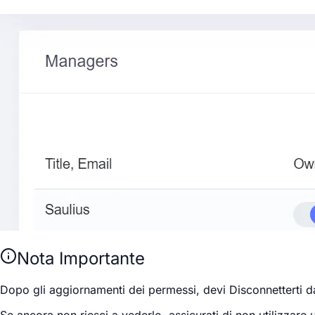
Nota Importante
Dopo gli aggiornamenti dei permessi, devi
Disconnetterti
da
Se ancora non riesci a vederlo, assicurati di non utilizza