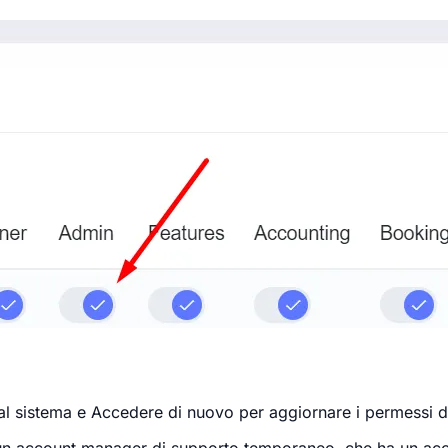
l sistema e
Accedere
di nuovo per aggiornare i permessi de
re un account manager di supporto temporaneo, che ha un acc