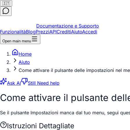
🇮🇹
Documentazione e Supporto
Funzionalità
Blog
Prezzi
API
Crediti
Aiuto
Accedi
Open main menu
Home
Aiuto
Come attivare il pulsante delle impostazioni nel m
Ask AI
Still Need help
Come attivare il pulsante del
Se il pulsante Impostazioni manca dal tuo menu, segui queste
Istruzioni Dettagliate