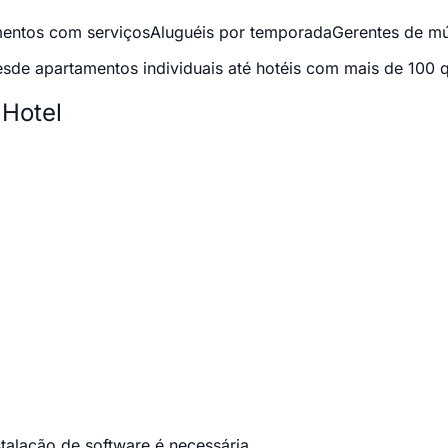
entos com serviços
Aluguéis por temporada
Gerentes de mú
sde apartamentos individuais até hotéis com mais de 100 q
Hotel
alação de software é necessária.