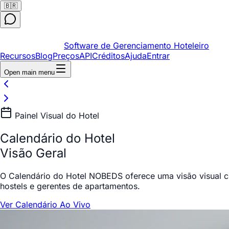
🇧🇷
Software de Gerenciamento Hoteleiro
Recursos
Blog
Preços
API
Créditos
Ajuda
Entrar
Open main menu
Painel Visual do Hotel
Calendário do Hotel
Visão Geral
O Calendário do Hotel NOBEDS oferece uma visão visual cla
hostels e gerentes de apartamentos.
Ver Calendário Ao Vivo