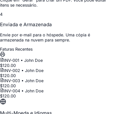
Clique em "Gerar" para criar um PDF. Você pode editar
itens se necessário.
4
Enviada e Armazenada
Envie por e-mail para o hóspede. Uma cópia é
armazenada na nuvem para sempre.
Faturas Recentes
INV-00
1
• John Doe
$120.00
INV-00
2
• John Doe
$120.00
INV-00
3
• John Doe
$120.00
INV-00
4
• John Doe
$120.00
Multi-Moeda e Idiomas