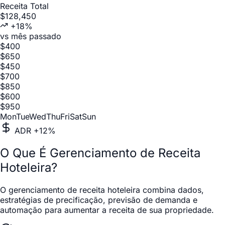
Receita Total
$128,450
+18%
vs mês passado
$
400
$
650
$
450
$
700
$
850
$
600
$
950
Mon
Tue
Wed
Thu
Fri
Sat
Sun
ADR +12%
O Que É Gerenciamento de Receita
Hoteleira?
O gerenciamento de receita hoteleira combina dados,
estratégias de precificação, previsão de demanda e
automação para aumentar a receita de sua propriedade.