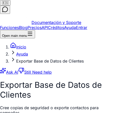
🇪🇸
Documentación y Soporte
Funciones
Blog
Precios
API
Créditos
Ayuda
Entrar
Open main menu
Inicio
Ayuda
Exportar Base de Datos de Clientes
Ask AI
Still Need help
Exportar Base de Datos de
Clientes
Cree copias de seguridad o exporte contactos para
campañas.